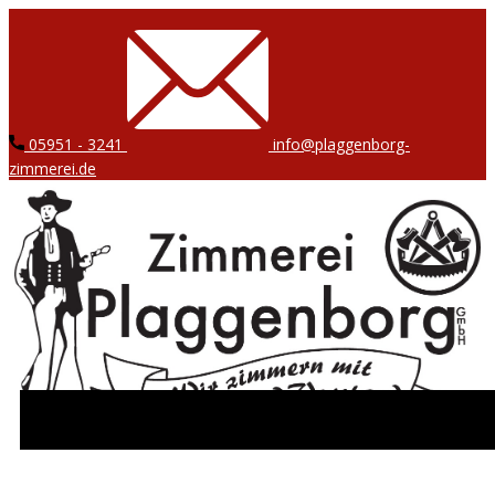
05951 - 3241
info@plaggenborg-
zimmerei.de