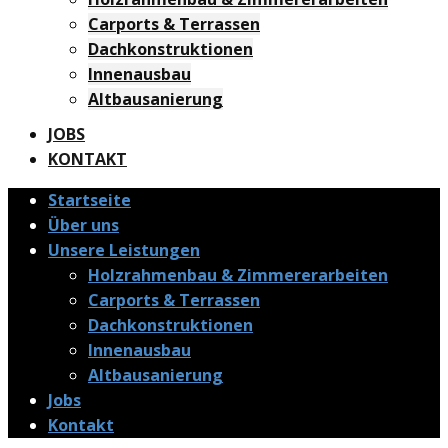
Carports & Terrassen
Dachkonstruktionen
Innenausbau
Altbausanierung
JOBS
KONTAKT
Startseite
Über uns
Unsere Leistungen
Holzrahmenbau & Zimmererarbeiten
Carports & Terrassen
Dachkonstruktionen
Innenausbau
Altbausanierung
Jobs
Kontakt