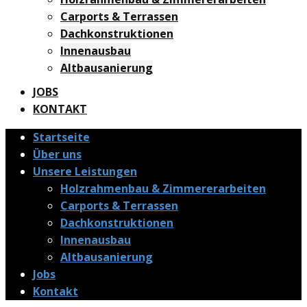
Carports & Terrassen
Dachkonstruktionen
Innenausbau
Altbausanierung
JOBS
KONTAKT
Startseite
Über uns
Unsere Leistungen
Holzrahmenbau & Zimmererarbeiten
Carports & Terrassen
Dachkonstruktionen
Innenausbau
Altbausanierung
Jobs
Kontakt