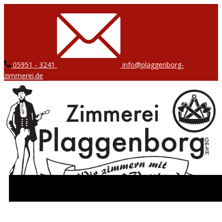
05951 - 3241
info@plaggenborg-
zimmerei.de