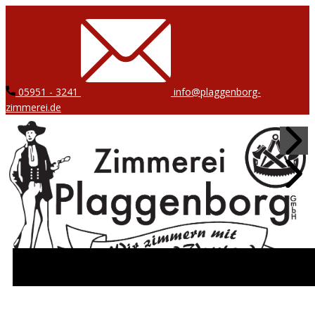
05951 - 3241
info@plaggenborg-
zimmerei.de