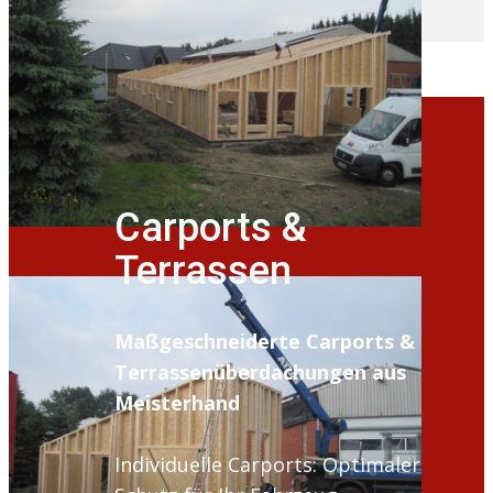
Carports &
Terrassen
Maßgeschneiderte Carports &
Terrassenüberdachungen aus
Meisterhand
Individuelle Carports: Optimaler