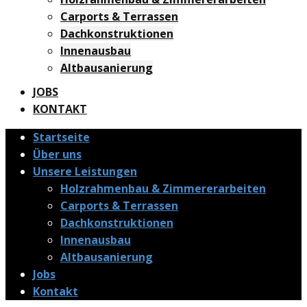
Carports & Terrassen
Dachkonstruktionen
Innenausbau
Altbausanierung
JOBS
KONTAKT
Startseite
Über uns
Unsere Leistungen
Holzrahmenbau & Zimmererarbeiten
Carports & Terrassen
Dachkonstruktionen
Innenausbau
Altbausanierung
Jobs
Kontakt